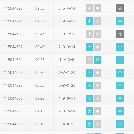
115044695
09:55
5+5+4=14
小
单
错
115044694
09:50
0+9+4=13
小
双
中
115044693
09:45
3+9+7=19
小
双
错
115044692
09:40
2+9+3=14
大
单
中
115044691
09:35
1+4+3=8
大
双
中
115044690
09:30
6+7+7=20
大
单
中
115044689
09:25
9+3+8=20
大
单
中
115044688
09:20
1+9+9=19
大
双
中
115044687
09:15
9+3+2=14
大
单
中
115044686
09:10
3+4+8=15
大
双
中