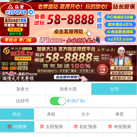
加拿大
加拿大西
台湾
比特币
开/关(广告)
组合
杀组
大小
单双
荐
99预测
荐
太阳预测
荐
彩虹预测
荐
神策预测