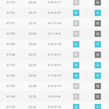
61753
03:20
6+8+3=17
双
错
61752
03:15
9+9+3=21
单
中
61751
03:10
6+1+7=14
单
错
61750
03:05
0+1+3=4
单
错
61749
03:00
7+8+3=18
双
中
61748
02:55
4+7+0=11
双
错
61747
02:50
8+7+0=15
单
中
61746
02:45
1+7+9=17
单
中
61745
02:40
3+3+9=15
双
错
61744
02:35
0+3+5=8
单
错
61743
02:30
2+3+9=14
双
中