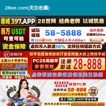
28we.com(关注收藏)