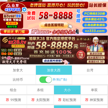
加拿大
加拿大西
台湾
比特币
开/关(广告)
组合
杀组
大小
单双
荐
99预测
荐
太阳预测
荐
彩虹预测
荐
神策预测