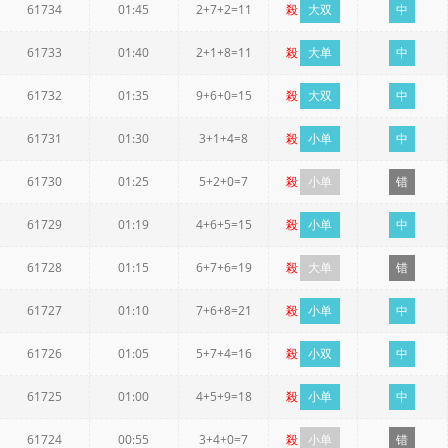
61734
01:45
2+7+2=11
殺
大双
中
61733
01:40
2+1+8=11
殺
大单
中
61732
01:35
9+6+0=15
殺
大双
中
61731
01:30
3+1+4=8
殺
小单
中
61730
01:25
5+2+0=7
殺
小单
错
61729
01:19
4+6+5=15
殺
小单
中
61728
01:15
6+7+6=19
殺
大单
错
61727
01:10
7+6+8=21
殺
小单
中
61726
01:05
5+7+4=16
殺
小双
中
61725
01:00
4+5+9=18
殺
小单
中
61724
00:55
3+4+0=7
殺
小单
错