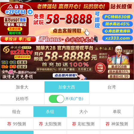
加拿大
加拿大西
台湾
比特币
开/关(广告)
组合
杀组
大小
单双
荐
99预测
荐
太阳预测
荐
彩虹预测
荐
神策预测