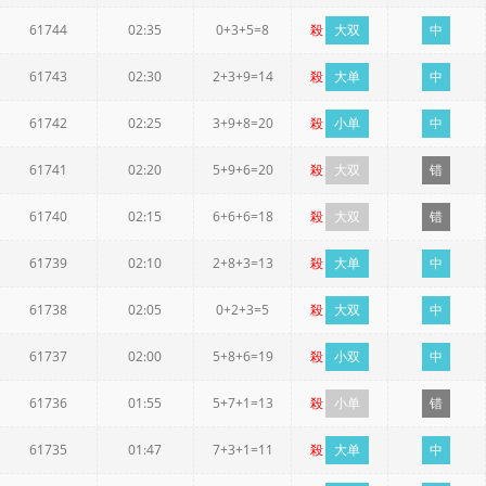
61744
02:35
0+3+5=8
殺
大双
中
61743
02:30
2+3+9=14
殺
大单
中
61742
02:25
3+9+8=20
殺
小单
中
61741
02:20
5+9+6=20
殺
大双
错
61740
02:15
6+6+6=18
殺
大双
错
61739
02:10
2+8+3=13
殺
大单
中
61738
02:05
0+2+3=5
殺
大双
中
61737
02:00
5+8+6=19
殺
小双
中
61736
01:55
5+7+1=13
殺
小单
错
61735
01:47
7+3+1=11
殺
大单
中