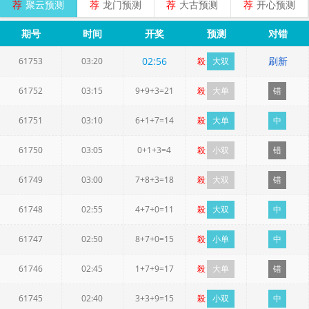
荐
聚云预测
荐
龙门预测
荐
大古预测
荐
开心预测
期号
时间
开奖
预测
对错
02
:
56
刷新
61753
03:20
殺
大双
61752
03:15
9+9+3=21
殺
大单
错
61751
03:10
6+1+7=14
殺
大单
中
61750
03:05
0+1+3=4
殺
小双
错
61749
03:00
7+8+3=18
殺
大双
错
61748
02:55
4+7+0=11
殺
大双
中
61747
02:50
8+7+0=15
殺
小单
中
61746
02:45
1+7+9=17
殺
大单
错
61745
02:40
3+3+9=15
殺
小双
中