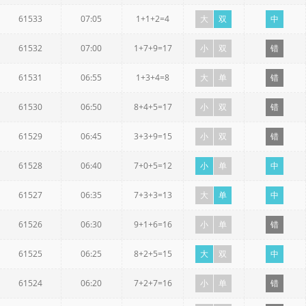
61533
07:05
1+1+2=4
大
双
中
61532
07:00
1+7+9=17
小
双
错
61531
06:55
1+3+4=8
大
单
错
61530
06:50
8+4+5=17
小
双
错
61529
06:45
3+3+9=15
小
双
错
61528
06:40
7+0+5=12
小
单
中
61527
06:35
7+3+3=13
大
单
中
61526
06:30
9+1+6=16
小
单
错
61525
06:25
8+2+5=15
大
双
中
61524
06:20
7+2+7=16
小
单
错