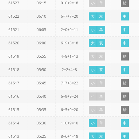
61523
06:15
9+0+9=18
小
单
错
61522
06:10
6+7+7=20
大
双
中
61521
06:05
2+0+9=11
小
单
中
61520
06:00
6+9+3=18
大
双
中
61519
05:55
4+8+1=13
大
双
错
61518
05:50
2+2+4=8
小
双
中
61517
05:45
7+7+8=22
小
单
错
61516
05:40
6+9+9=24
小
单
错
61515
05:35
6+5+9=20
小
单
错
61514
05:30
1+0+9=10
小
单
中
61513
05:25
8+6+4=18
大
双
中