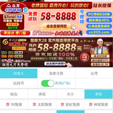
加拿大
加拿大西
台湾
比特币
开/关(广告)
组合
杀组
大小
单双
荐
99预测
荐
太阳预测
荐
彩虹预测
荐
神策预测