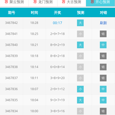
荐
聚云预测
荐
龙门预测
荐
大古预测
荐
开心预测
期号
时间
开奖
预测
对错
00
:
16
刷新
3467842
18:28
大
3467841
18:25
2+9+7=18
小
错
3467840
18:21
8+9+2=19
大
中
3467839
18:18
8+8+2=18
小
错
3467838
18:14
6+0+8=14
小
错
3467837
18:11
3+8+9=20
小
错
3467836
18:07
2+9+1=12
小
中
3467835
18:04
9+3+7=19
大
中
3467834
18:00
3+8+5=16
小
错