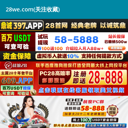
28we.com(关注收藏)