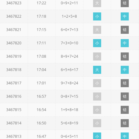
3467823
17:22
0+9+2=11
大
错
3467822
17:18
1+2+5=8
小
中
3467821
17:15
6+0+7=13
大
错
3467820
17:11
7+3+0=10
小
中
3467819
17:08
8+9+7=24
小
错
3467818
17:04
6+5+6=17
大
中
3467817
17:01
9+7+8=24
小
错
3467816
16:57
0+8+7=15
小
错
3467815
16:54
1+9+8=18
小
错
3467814
16:50
5+6+8=19
小
错
3467813
16:47
0+6+5=11
小
中