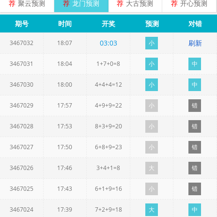
荐
聚云预测
荐
龙门预测
荐
大古预测
荐
开心预测
期号
时间
开奖
预测
对错
03
:
03
刷新
3467032
18:07
小
3467031
18:04
1+7+0=8
小
中
3467030
18:00
4+4+4=12
小
中
3467029
17:57
4+9+9=22
小
错
3467028
17:53
8+3+9=20
小
错
3467027
17:50
6+8+9=23
小
错
3467026
17:46
3+4+1=8
大
错
3467025
17:43
6+1+9=16
小
错
3467024
17:39
7+2+9=18
大
中