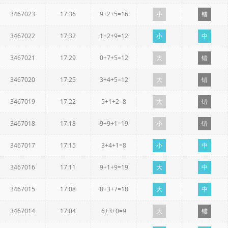
3467023
17:36
9+2+5=16
小
错
3467022
17:32
1+2+9=12
小
中
3467021
17:29
0+7+5=12
大
错
3467020
17:25
3+4+5=12
大
错
3467019
17:22
5+1+2=8
大
错
3467018
17:18
9+9+1=19
小
错
3467017
17:15
3+4+1=8
小
中
3467016
17:11
9+1+9=19
大
中
3467015
17:08
8+3+7=18
大
中
3467014
17:04
6+3+0=9
大
错