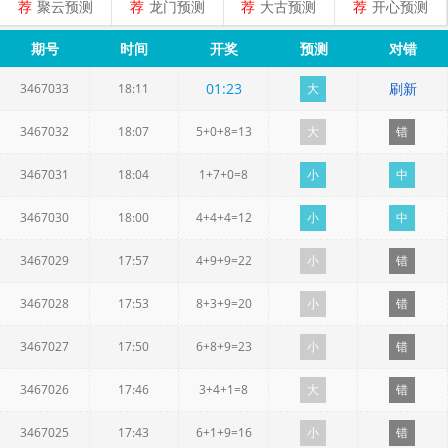
荐
聚云预测
荐
龙门预测
荐
大古预测
荐
开心预测
期号
时间
开奖
预测
对错
01
:
22
刷新
3467033
18:11
大
3467032
18:07
5+0+8=13
大
错
3467031
18:04
1+7+0=8
小
中
3467030
18:00
4+4+4=12
小
中
3467029
17:57
4+9+9=22
小
错
3467028
17:53
8+3+9=20
小
错
3467027
17:50
6+8+9=23
小
错
3467026
17:46
3+4+1=8
大
错
3467025
17:43
6+1+9=16
小
错