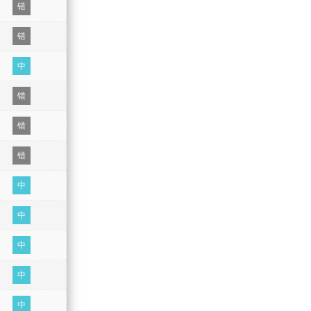
错
错
中
错
错
错
中
中
中
中
中