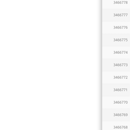
3466778
3466777
3466776
3466775
3466774
3466773
3466772
3466771
3466770
3466769
3466768