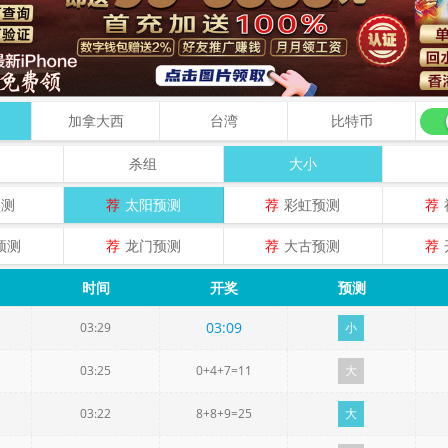
加拿大西
台湾
比特币
杀组
大小
预测
荐
太阳预测
荐
彩虹预测
荐
预测
荐
龙门预测
荐
大古预测
荐
时间
开奖
预测
03
:
08
03:29
小
03:25
0+4+7=11
大
03:22
8+8+9=25
大