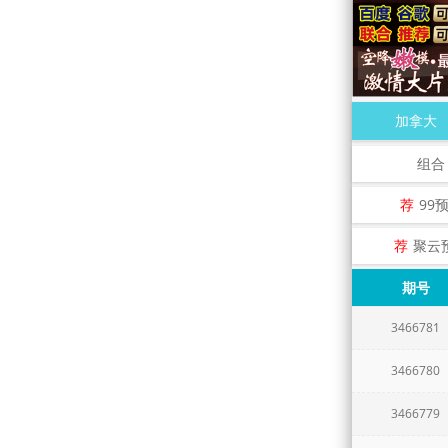
加拿大
组合
荐
99
荐
聚云
期号
3466781
3466780
3466779