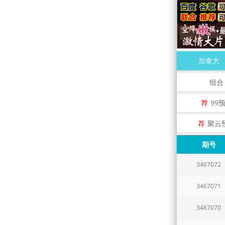
加拿大
组合
荐
99
荐
聚云
期号
3467072
3467071
3467070