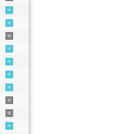
中
中
错
中
中
中
中
错
错
中