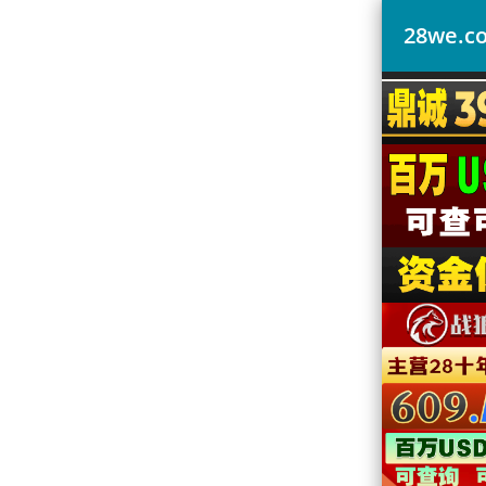
28we.