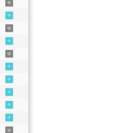
错
中
错
中
错
中
中
中
中
中
错