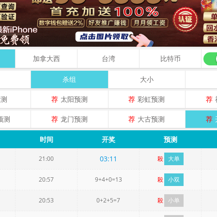
加拿大西
台湾
比特币
杀组
大小
预测
荐
太阳预测
荐
彩虹预测
荐
预测
荐
龙门预测
荐
大古预测
荐
时间
开奖
预测
03
:
10
21:00
殺
大单
20:57
9+4+0=13
殺
小双
20:53
0+2+5=7
殺
小单