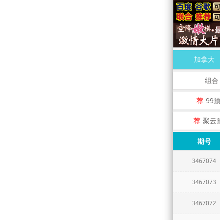
加拿大
组合
荐
99
荐
聚云
期号
3467074
3467073
3467072