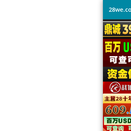
28we.