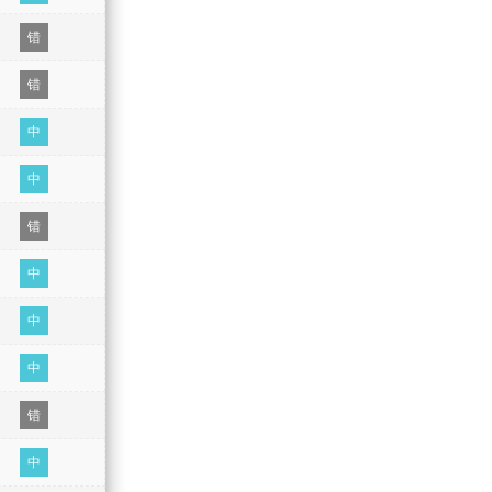
错
错
中
中
错
中
中
中
错
中