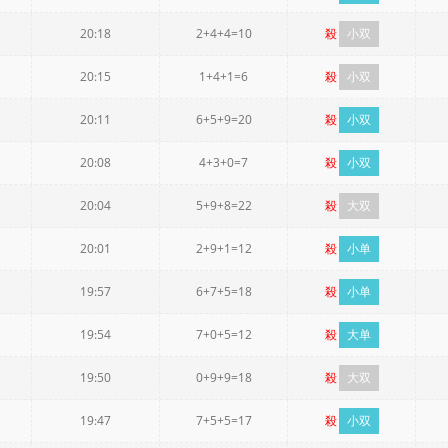
20:18
2+4+4=10
殺
小双
20:15
1+4+1=6
殺
小双
20:11
6+5+9=20
殺
小双
20:08
4+3+0=7
殺
小双
20:04
5+9+8=22
殺
大双
20:01
2+9+1=12
殺
小单
19:57
6+7+5=18
殺
小单
19:54
7+0+5=12
殺
大单
19:50
0+9+9=18
殺
大双
19:47
7+5+5=17
殺
小双