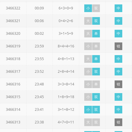
3466322
00:09
6+3+0=9
小
双
中
3466321
00:06
0+4+2=6
大
双
中
3466320
00:02
3+1+5=9
大
单
中
3466319
23:59
8+4+4=16
小
单
错
3466318
23:55
4+8+1=13
大
单
中
3466317
23:52
2+8+4=14
小
双
中
3466316
23:48
3+3+8=14
小
单
错
3466315
23:45
1+8+9=18
小
双
中
3466314
23:41
3+1+8=12
小
双
中
3466313
23:38
4+7+0=11
大
双
错